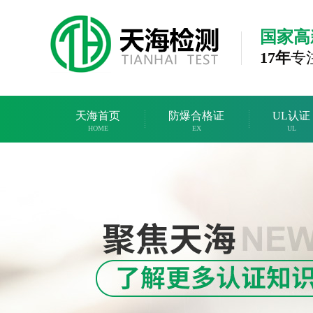
国家高
17年
专
天海首页
防爆合格证
UL认证
HOME
EX
UL