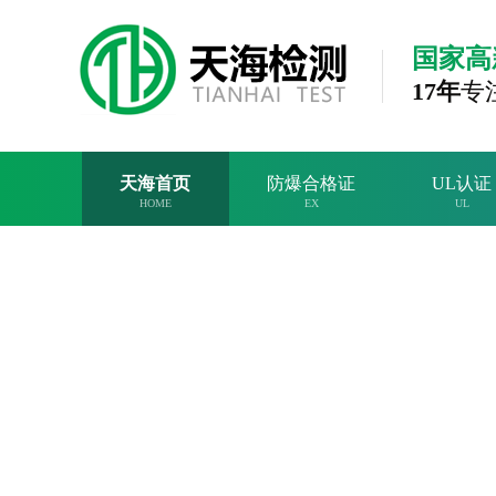
国家高
17年
专
天海首页
防爆合格证
UL认证
HOME
EX
UL