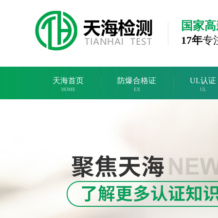
国家高
17年
专
天海首页
防爆合格证
UL认证
HOME
EX
UL