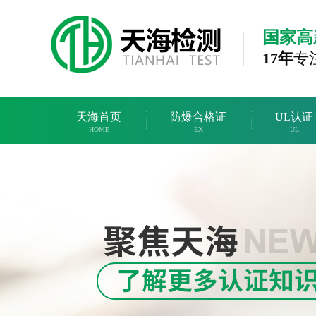
国家高
17年
专
天海首页
防爆合格证
UL认证
HOME
EX
UL