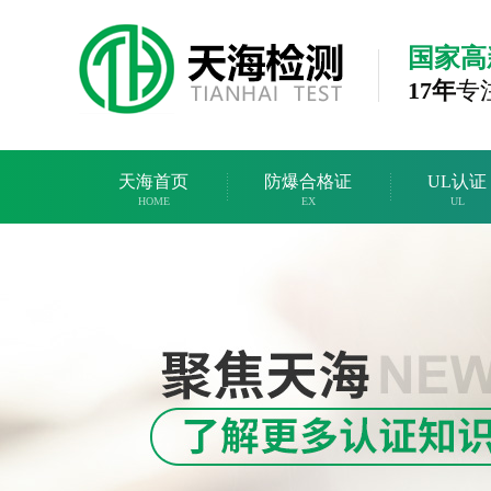
国家高
17年
专
天海首页
防爆合格证
UL认证
HOME
EX
UL