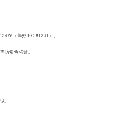
2476（等效IEC 61241）。
域需防爆合格证。
测试。