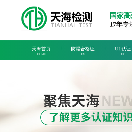
国家高
17年
专
天海首页
防爆合格证
UL认证
HOME
EX
UL