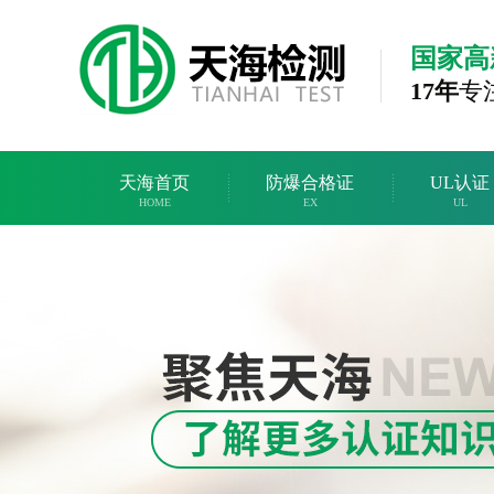
国家高
17年
专
天海首页
防爆合格证
UL认证
HOME
EX
UL