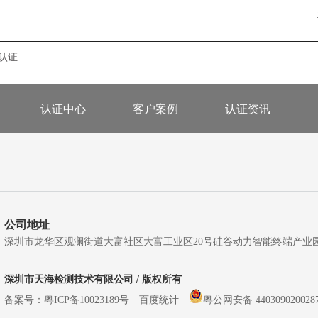
s认证
认证中心
客户案例
认证资讯
公司地址
深圳市龙华区观澜街道大富社区大富工业区20号硅谷动力智能终端产业园A5栋
深圳市天海检测技术有限公司 / 版权所有
备案号：
粤ICP备10023189号
百度统计
粤公网安备 440309020028