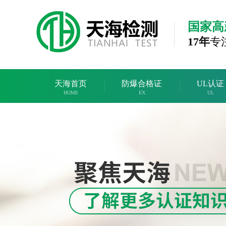
国家高
17年
专
天海首页
防爆合格证
UL认证
HOME
EX
UL