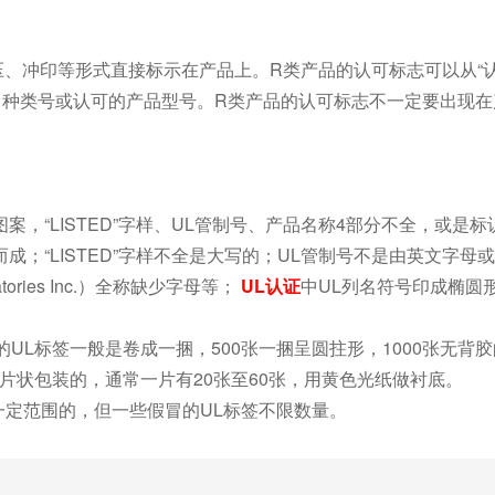
、冲印等形式直接标示在产品上。R类产品的认可标志可以从“认
、种类号或认可的产品型号。R类产品的认可标志不一定要出现在
图案，“LISTED”字样、UL管制号、产品名称4部分不全，或是
；“LISTED”字样不全是大写的；UL管制号不是由英文字母
tories Inc.）全称缺少字母等；
UL认证
中UL列名符号印成椭圆
的UL标签一般是卷成一捆，500张一捆呈圆拄形，1000张无背
片状包装的，通常一片有20张至60张，用黄色光纸做衬底。
一定范围的，但一些假冒的UL标签不限数量。