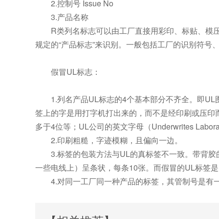
2.控制号 Issue No
3.产品名称
R类列名标志可以由工厂直接用彩印、标贴、模压
规定的“产品标志”来识别。一般包括工厂的识别符号
假冒UL标志：
1.列名产品UL标志的4个基本部分不齐全。即UL
签上的字是用打字机打出来的，而不是经印刷或压印而成
多于4位等；UL公司的英文字母（Underwrites Labora
2.印刷粗糙，字迹模糊，且偏向一边。
3.标签的包装方法与UL的真标签不一致。带背胶
一些电线上）呈条状，每条10张。而假冒的UL标签是
4.对同一工厂同一种产品的标签，其管制号是有