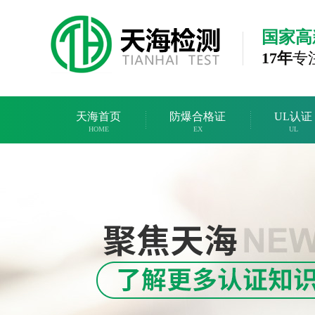
国家高
17年
专
天海首页
防爆合格证
UL认证
HOME
EX
UL