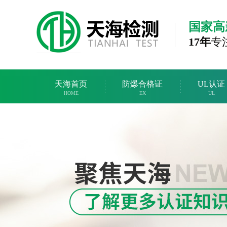
国家高
17年
专
天海首页
防爆合格证
UL认证
HOME
EX
UL