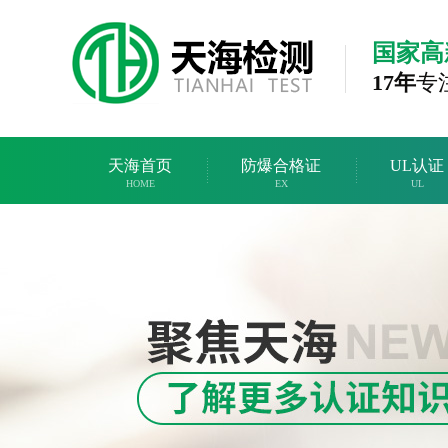
国家高
17年
专
天海首页
防爆合格证
UL认证
HOME
EX
UL