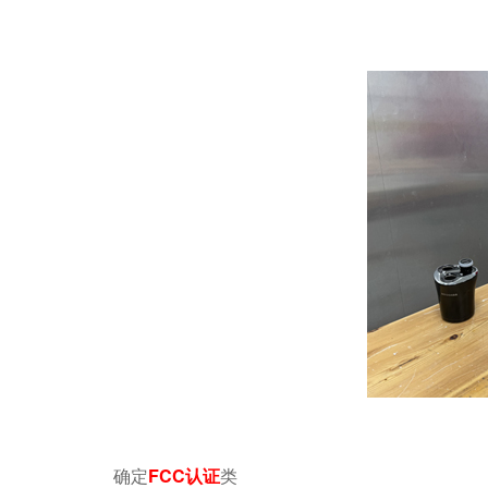
确定
FCC认证
类