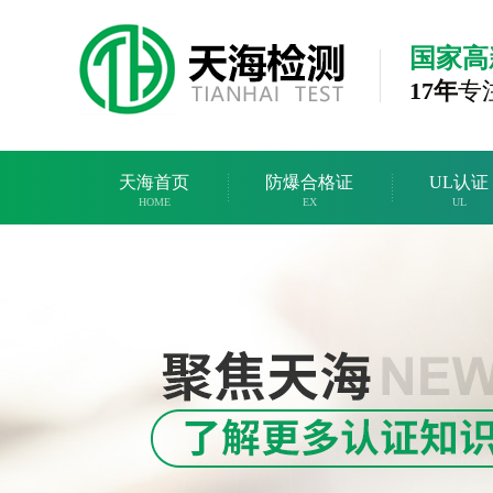
国家高
17年
专
天海首页
防爆合格证
UL认证
HOME
EX
UL