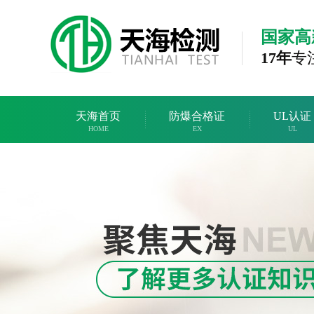
国家高
17年
专
天海首页
防爆合格证
UL认证
HOME
EX
UL