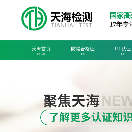
国家高
17年
专
天海首页
防爆合格证
UL认证
HOME
EX
UL