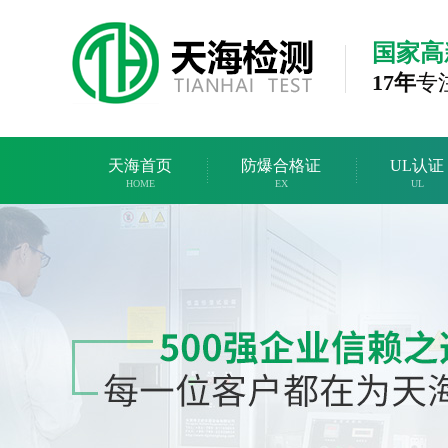
国家高
17年
专
天海首页
防爆合格证
UL认证
HOME
EX
UL