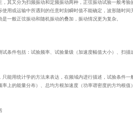
主，其又分为扫频振动和定频振动两种，正弦振动试验一般考验
际使用或运输中所遇到的任意时刻瞬时值不能确定，波形随时间
动是一般正弦振动和随机振动的叠加，振动情况更为复杂。
测试条件包括：试验频率、试验量级（加速度幅值大小）、扫描
，只能用统计学的方法来表达，在频域内进行描述，试验条件一
频率上的能量分布）、总均方根加速度（功率谱密度的方均根值
括