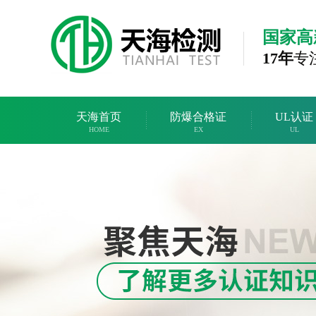
国家高
17年
专
天海首页
防爆合格证
UL认证
HOME
EX
UL