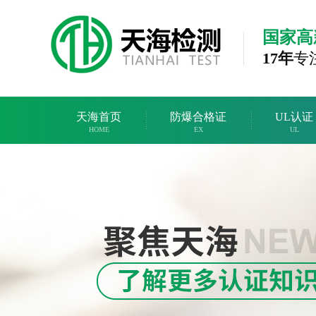
国家高
17年
专
天海首页
防爆合格证
UL认证
HOME
EX
UL