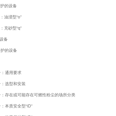
p保护的设备
：油浸型“o”
：充砂型“q”
的设备
”保护的设备
部分：通用要求
部分：选型和安装
第3部分：存在或可能存在可燃性粉尘的场所分类
分：本质安全型“iD”