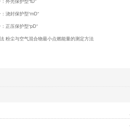
分：外壳保护型“tD”
部分：浇封保护型“mD”
分：正压保护型“pD”
备试验方法 粉尘与空气混合物最小点燃能量的测定方法