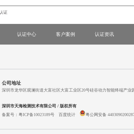
s认证
认证中心
客户案例
认证资讯
公司地址
深圳市龙华区观澜街道大富社区大富工业区20号硅谷动力智能终端产业园A5栋
深圳市天海检测技术有限公司 / 版权所有
备案号：
粤ICP备10023189号
百度统计
粤公网安备 440309020028