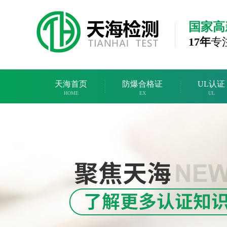
国家高
17年
专
天海首页
防爆合格证
UL认证
HOME
EX
UL