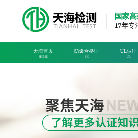
国家高
17年
专
天海首页
防爆合格证
UL认证
HOME
EX
UL