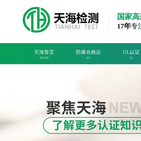
国家高
17年
专
天海首页
防爆合格证
UL认证
HOME
EX
UL