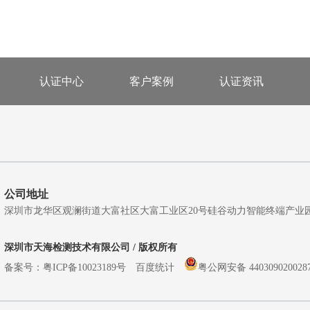
认证中心
客户案例
认证资讯
公司地址
深圳市龙华区观澜街道大富社区大富工业区20号硅谷动力智能终端产业园A5栋
深圳市天海检测技术有限公司 / 版权所有
备案号：
粤ICP备10023189号
百度统计
粤公网安备 440309020028