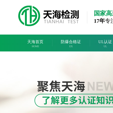
国家高
17年
专
天海首页
防爆合格证
UL认证
HOME
EX
UL