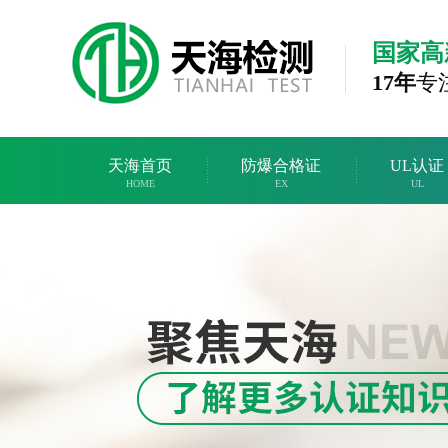
国家高
17年
专
天海首页
防爆合格证
UL认证
HOME
EX
UL