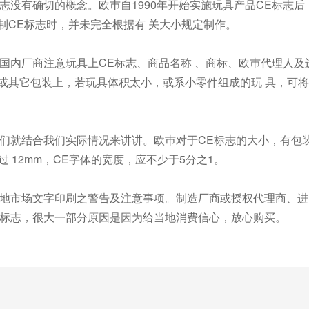
志没有确切的概念。欧巿自1990年开始实施玩具产品CE标志
制CE标志时，并未完全根据有 关大小规定制作。
国内厂商注意玩具上CE标志、商品名称 、商标、欧巿代理人及
或其它包装上，若玩具体积太小，或系小零件组成的玩 具，可
我们就结合我们实际情况来讲讲。欧巿对于CE标志的大小，有包
过 12mm，CE字体的宽度，应不少于5分之1。
当地市场文字印刷之警告及注意事项。制造厂商或授权代理商、进
的标志，很大一部分原因是因为给当地消费信心，放心购买。