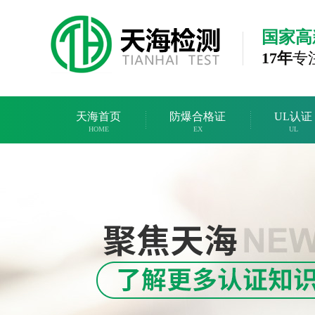
国家高
17年
专
天海首页
防爆合格证
UL认证
HOME
EX
UL