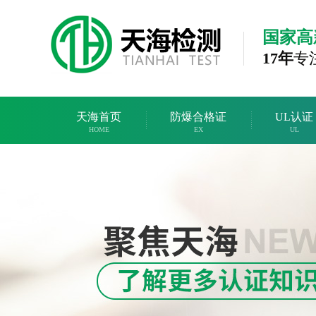
国家高
17年
专
天海首页
防爆合格证
UL认证
HOME
EX
UL