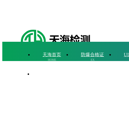
天海首页
防爆合格证
U
HOME
EX
国家高新技术企业
联系天海
17年
专注认证，
10000+企业共
CONTACT