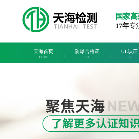
国家高
17年
专
天海首页
防爆合格证
UL认证
HOME
EX
UL