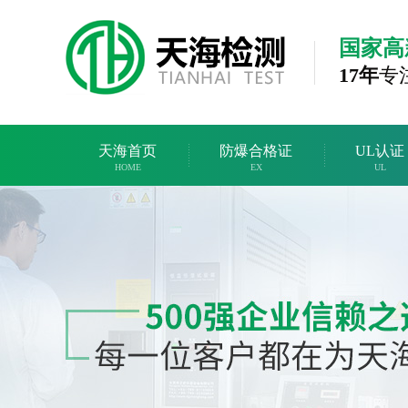
国家高
17年
专
天海首页
防爆合格证
UL认证
HOME
EX
UL