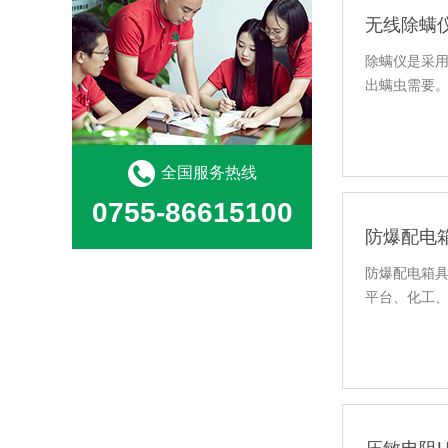
无线除螨
除螨仪是采用
出螨虫需要
全国服务热线
0755-86615100
防爆配电
防爆配电箱
平台、化工
压敏电阻