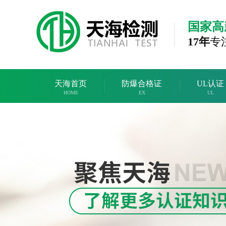
国家高
17年
专
天海首页
防爆合格证
UL认证
HOME
EX
UL