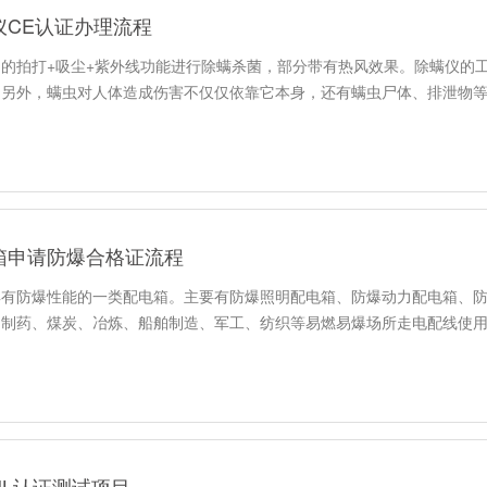
仪CE认证办理流程
的拍打+吸尘+紫外线功能进行除螨杀菌，部分带有热风效果。除螨仪的
。另外，螨虫对人体造成伤害不仅仅依靠它本身，还有螨虫尸体、排泄物
箱申请防爆合格证流程
具有防爆性能的一类配电箱。主要有防爆照明配电箱、防爆动力配电箱、
、制药、煤炭、冶炼、船舶制造、军工、纺织等易燃易爆场所走电配线使
UL认证测试项目