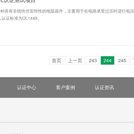
一种具有非线性伏安特性的电阻器件，主要用于在电路承受过压时进行电
认证标准为UL1449。
首页
上一页
243
244
245
认证中心
客户案例
认证资讯