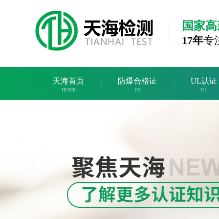
国家高
17年
专
天海首页
防爆合格证
UL认证
HOME
EX
UL