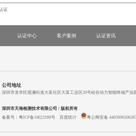
s认证
认证中心
客户案例
认证资讯
公司地址
深圳市龙华区观澜街道大富社区大富工业区20号硅谷动力智能终端产业园A5栋
深圳市天海检测技术有限公司 / 版权所有
备案号：
粤ICP备10023189号
百度统计
粤公网安备 440309020028