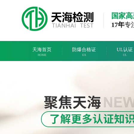
国家高
17年
专
天海首页
防爆合格证
UL认证
HOME
EX
UL