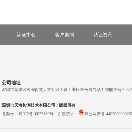
认证中心
客户案例
认证资讯
公司地址
深圳市龙华区观澜街道大富社区大富工业区20号硅谷动力智能终端产业园A5栋
深圳市天海检测技术有限公司 / 版权所有
备案号：
粤ICP备10023189号
百度统计
粤公网安备 440309020028