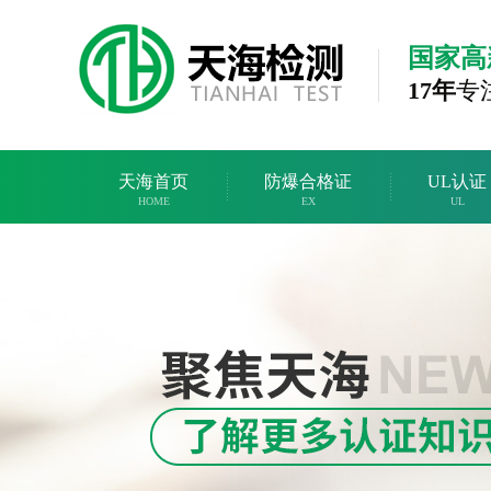
国家高
17年
专
天海首页
防爆合格证
UL认证
HOME
EX
UL