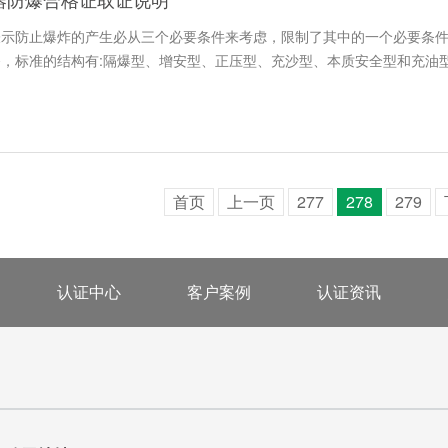
表示防止爆炸的产生必从三个必要条件来考虑，限制了其中的一个必要条
，标准的结构有:隔爆型、增安型、正压型、充沙型、本质安全型和充油
首页
上一页
277
278
279
认证中心
客户案例
认证资讯