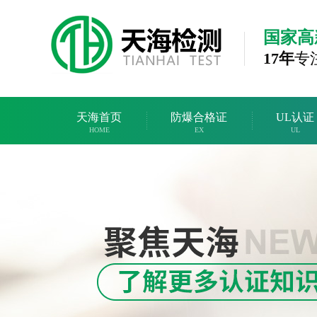
国家高
17年
专
天海首页
防爆合格证
UL认证
HOME
EX
UL