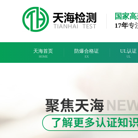
国家高
17年
专
天海首页
防爆合格证
UL认证
HOME
EX
UL