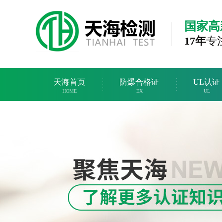
国家高
17年
专
天海首页
防爆合格证
UL认证
HOME
EX
UL