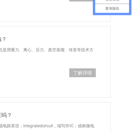
查询报告
钱？
机是用重力、离心、压力、真空蒸馏、传质等技术方
了解详情
证吗？
语：integratedcircuit，缩写作IC；或称微电