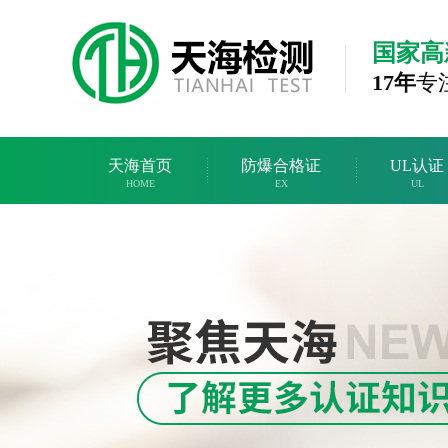
国家高
17年
专
天海首页
防爆合格证
UL认证
HOME
EX
UL