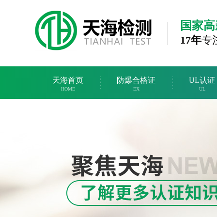
国家高
17年
专
天海首页
防爆合格证
UL认证
HOME
EX
UL