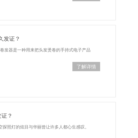
久发证？
？卷发器是一种用来把头发烫卷的手持式电子产品
了解详情
发证？
空探照灯的炫目与华丽曾让许多人都心生感叹。