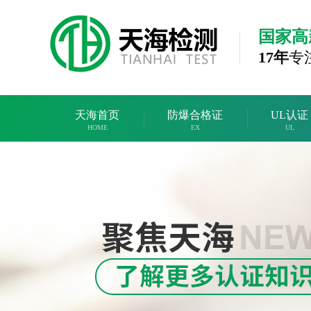
国家高
17年
专
天海首页
防爆合格证
UL认证
HOME
EX
UL