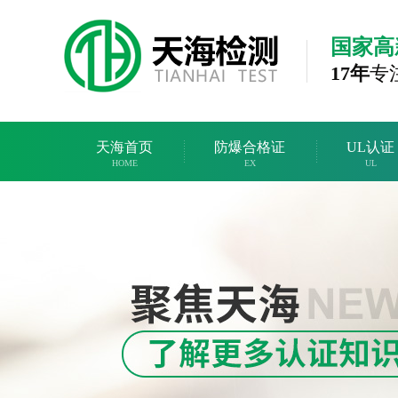
国家高
17年
专
天海首页
防爆合格证
UL认证
HOME
EX
UL