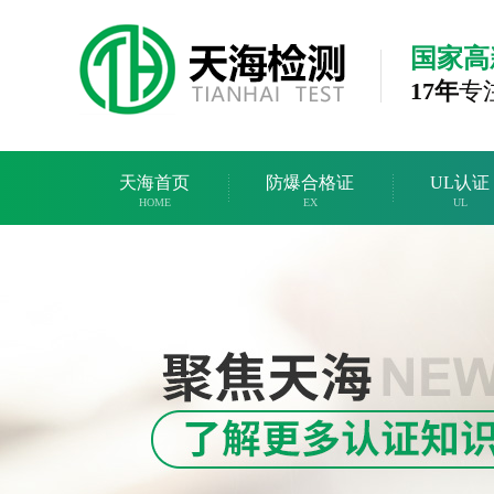
国家高
17年
专
天海首页
防爆合格证
UL认证
HOME
EX
UL