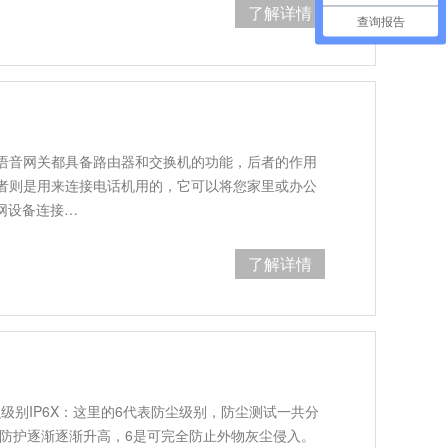
了解详情
查询报告
语音网关都具备路由器和交换机的功能，后者的作用
者则是用来连接电话机用的，它可以将您家里或办公
网设备连接…
了解详情
什么级别IP6X：这里的6代表防尘级别，防尘测试一共分
6防护逐渐逐渐升高，6是可完全防止外物灰尘侵入。