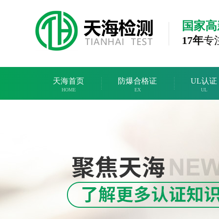
国家高
17年
专
天海首页
防爆合格证
UL认证
HOME
EX
UL