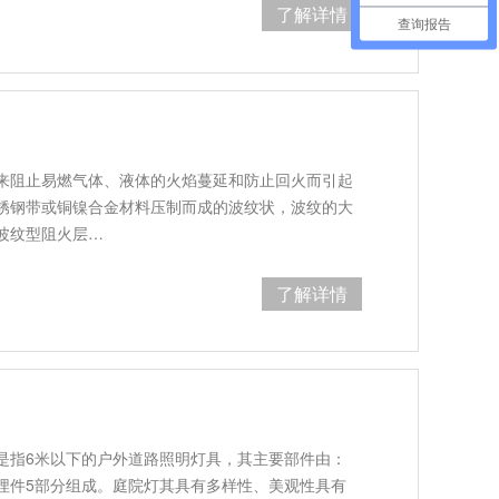
了解详情
查询报告
来阻止易燃气体、液体的火焰蔓延和防止回火而引起
锈钢带或铜镍合金材料压制而成的波纹状，波纹的大
波纹型阻火层…
了解详情
是指6米以下的户外道路照明灯具，其主要部件由：
埋件5部分组成。庭院灯其具有多样性、美观性具有