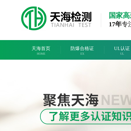
国家高
17年
专
天海首页
防爆合格证
UL认证
HOME
EX
UL