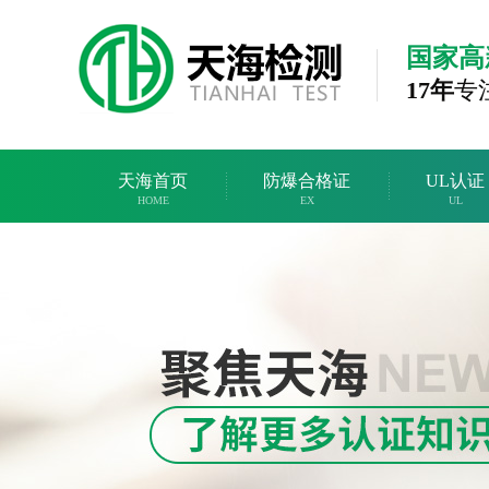
国家高
17年
专
天海首页
防爆合格证
UL认证
HOME
EX
UL