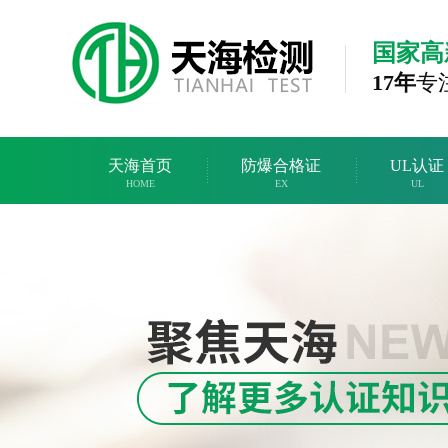
国家高
17年
专
天海首页
防爆合格证
UL认证
HOME
EX
UL