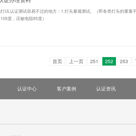
灯UL认证测试容易不过的地方：1.灯头量规测试。（即各类灯头的重量不能
105度，压敏电阻85度）
首页
上一页
251
252
253
认证中心
客户案例
认证资讯