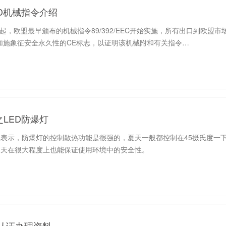
D机械指令介绍
1日起，欧盟最早颁布的机械指令89/392/EEC开始实施，所有出口到欧
加施象征安全永久性的CE标志，以证明该机械附和有关指令…
LED防爆灯
表示，防爆灯的控制散热功能是很强的，夏天一般都控制在45摄氏度一
夏天在很大程度上也能保证使用环境中的安全性。
L认证办理资料