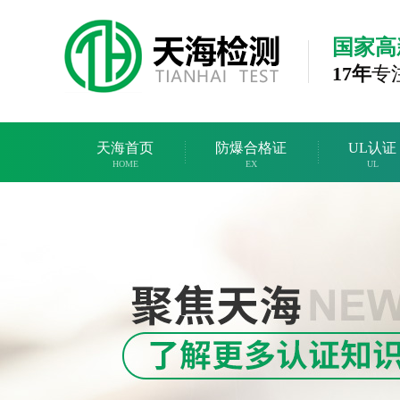
国家高
17年
专
天海首页
防爆合格证
UL认证
HOME
EX
UL