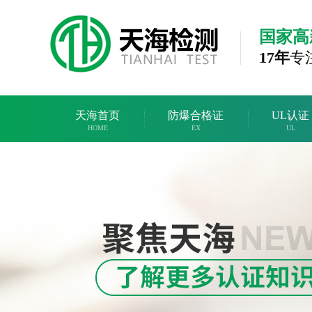
国家高
17年
专
天海首页
防爆合格证
UL认证
HOME
EX
UL